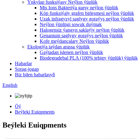
Ynkylap funksiýasy Neýlon ýüplük
Mis Ions Bakteriýa garşy neýlon ýüplük
Köp funksiýaly grafen birleşmesi neýlon ýüplük
Uzak infragyzyl saglygy goraýyş neýlon ýüplük
Neýlon ýüplügi sowuk duýmak
Halogensiz ýangyn saklaýjy neýlon ýüplük
Genanium saglygy goraýyş neýlon ýüplük
Kofe meýdançalary Neýlon ýüplük
Ekologiýa taýdan arassa ýüplük
Gaýtadan işlenen neýlon ýüplük
Biodegradebal PLA (100% tebigy ýüplük) ýüplük
Habarlar
Sorag-jogap
Biz bilen habarlaşyň
English
Öý
Beýleki Euiqpments
Beýleki Euiqpments