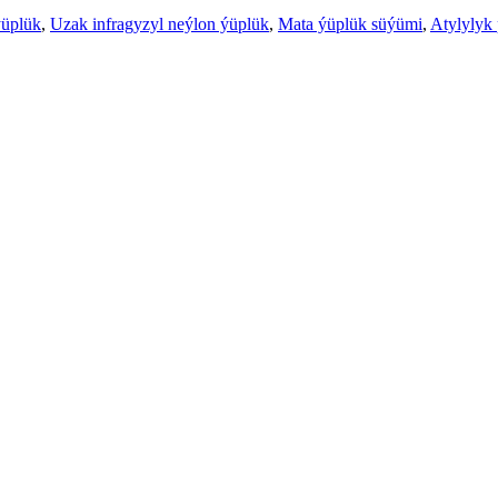
üplük
,
Uzak infragyzyl neýlon ýüplük
,
Mata ýüplük süýümi
,
Atylylyk