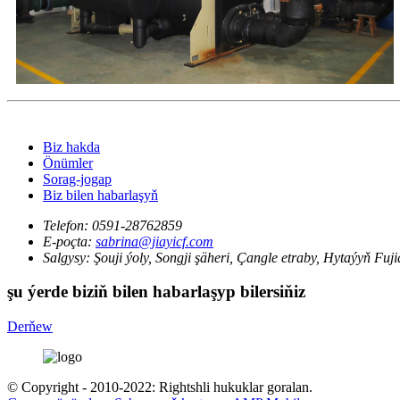
Biz hakda
Önümler
Sorag-jogap
Biz bilen habarlaşyň
Telefon:
0591-28762859
E-poçta:
sabrina@jiayicf.com
Salgysy:
Şouji ýoly, Songji şäheri, Çangle etraby, Hytaýyň Fuj
şu ýerde biziň bilen habarlaşyp bilersiňiz
Derňew
© Copyright - 2010-2022: Rightshli hukuklar goralan.