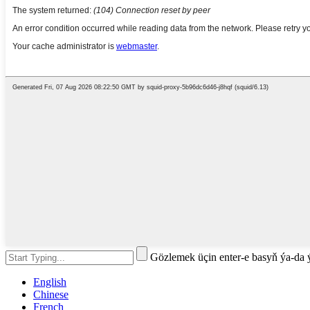
Gözlemek üçin enter-e basyň ýa-da
English
Chinese
French