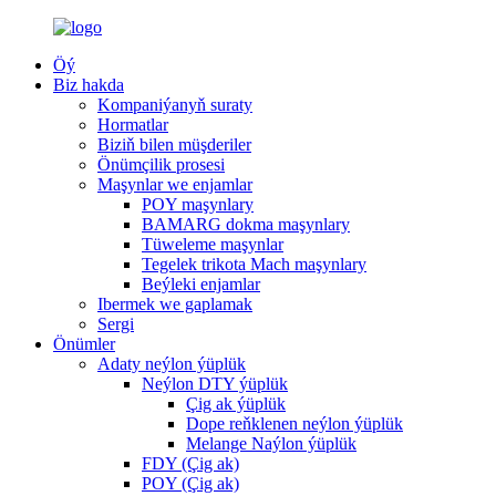
Öý
Biz hakda
Kompaniýanyň suraty
Hormatlar
Biziň bilen müşderiler
Önümçilik prosesi
Maşynlar we enjamlar
POY maşynlary
BAMARG dokma maşynlary
Tüweleme maşynlar
Tegelek trikota Mach maşynlary
Beýleki enjamlar
Ibermek we gaplamak
Sergi
Önümler
Adaty neýlon ýüplük
Neýlon DTY ýüplük
Çig ak ýüplük
Dope reňklenen neýlon ýüplük
Melange Naýlon ýüplük
FDY (Çig ak)
POY (Çig ak)