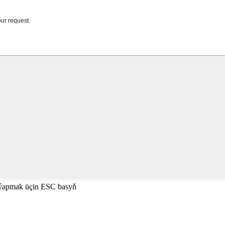
 ýapmak üçin ESC basyň