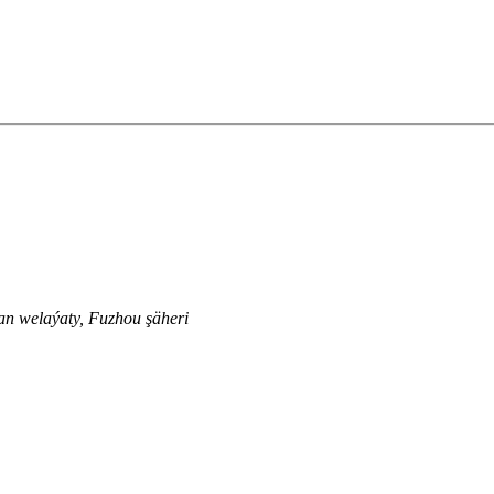
ian welaýaty, Fuzhou şäheri