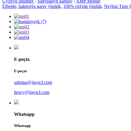
Gyzgyn önümler
-
Sahypanyň kartasy
-
AMP Mobile
Elbetde, bakteriýa garşy ýüplük
,
100% çüýrän ýüplük
,
Neýlon Tpm ý
E-poçta
E-poçta
sabrina@jiayicf.com
linwy@jiayicf.com
Whatsapp
Whatsapp